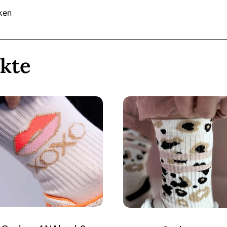
ken
kte