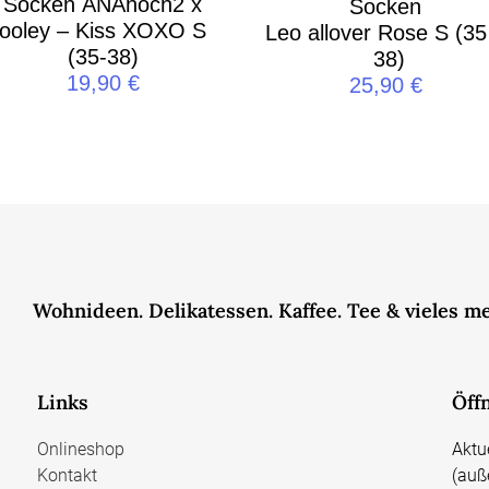
Socken ANAhoch2 x
Socken
ooley – Kiss XOXO S
Leo allover Rose S (35
(35-38)
38)
19,90
€
25,90
€
Wohnideen. Delikatessen. Kaffee. Tee & vieles m
Links
Öff
Onlineshop
Aktu
Kontakt
(auß