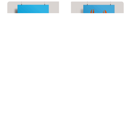
Artprint A3 Krebs
Artprint A3 Lobster
16,95
€
16,95
€