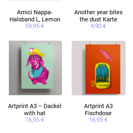
Amici Nappa-
Another year bites
Halsband L, Lemon
the dust Karte
59,95
€
4,90
€
Artprint A3 – Dackel
Artprint A3
with hat
Fischdose
16,95
€
16,95
€