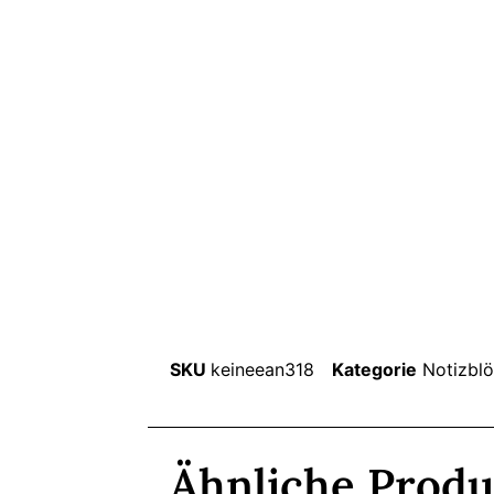
SKU
keineean318
Kategorie
Notizbl
Ähnliche Produ