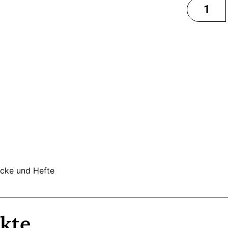
öcke und Hefte
kte