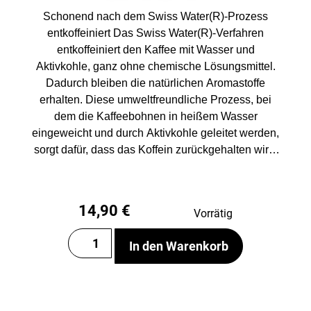
Schonend nach dem Swiss Water(R)-Prozess
entkoffeiniert Das Swiss Water(R)-Verfahren
entkoffeiniert den Kaffee mit Wasser und
Aktivkohle, ganz ohne chemische Lösungsmittel.
Dadurch bleiben die natürlichen Aromastoffe
erhalten. Diese umweltfreundliche Prozess, bei
dem die Kaffeebohnen in heißem Wasser
eingeweicht und durch Aktivkohle geleitet werden,
sorgt dafür, dass das Koffein zurückgehalten wird.
Der Vorgang wird wiederholt, bis die Bohnen 99,9
koffeinfrei sind. Das Ergebnis ist ein Kaffee mit
vollem Geschmacksprofil, der sich durch seine
14,90
€
Vorrätig
Natürlichkeit und Balance auszeichnet. Du wirst
ihn lieben!
In den Warenkorb