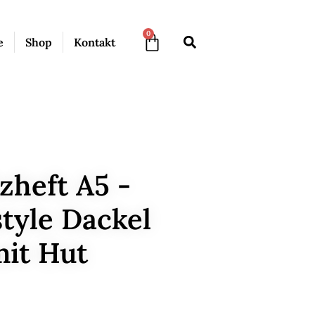
0
e
Shop
Kontakt
zheft A5 -
tyle Dackel
mit Hut