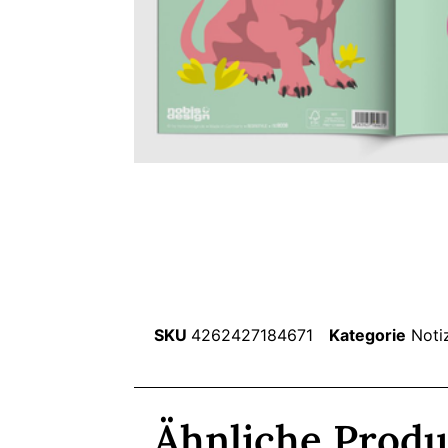
SKU
4262427184671
Kategorie
Noti
Ähnliche Produ