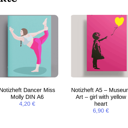
Notizheft Dancer Miss
Notizheft A5 – Museu
Molly DIN A6
Art – girl with yellow
4,20
€
heart
6,90
€