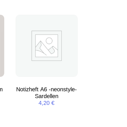
m
Notizheft A6 -neonstyle-
Sardellen
4,20
€