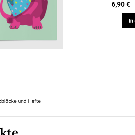
6,90
€
In
zblöcke und Hefte
kte