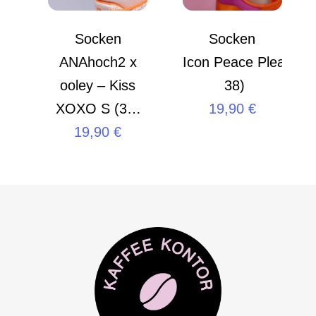
Socken
Socken
ANAhoch2 x
Icon Peace Please S
ooley – Kiss
38)
XOXO S (35-
19,90
€
19,90
38)
€