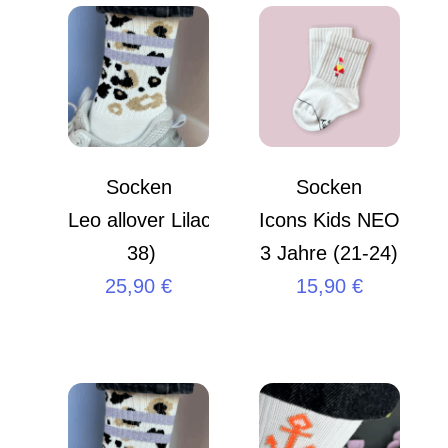
Socken
Socken
Leo allover Lilac S (35 –
Icons Kids NEON San
38)
3 Jahre (21-24)
25,90
€
15,90
€