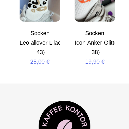
Socken
Socken
Leo allover Lilac M (39 –
Icon Anker Glitter S 
43)
38)
25,00
€
19,90
€