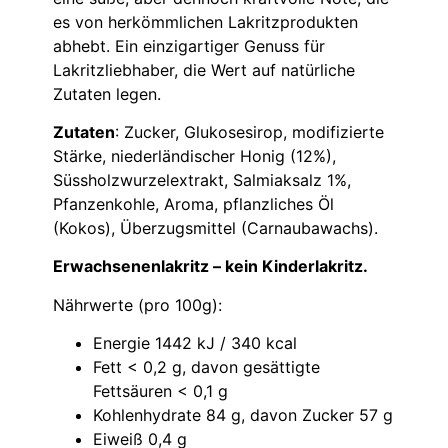
es von herkömmlichen Lakritzprodukten
abhebt. Ein einzigartiger Genuss für
Lakritzliebhaber, die Wert auf natürliche
Zutaten legen.
Zutaten
: Zucker, Glukosesirop, modifizierte
Stärke, niederländischer Honig (12%),
Süssholzwurzelextrakt, Salmiaksalz 1%,
Pfanzenkohle, Aroma, pflanzliches Öl
(Kokos), Überzugsmittel (Carnaubawachs).
Erwachsenenlakritz – kein Kinderlakritz.
Nährwerte (pro 100g):
Energie 1442 kJ / 340 kcal
Fett < 0,2 g, davon gesättigte
Fettsäuren < 0,1 g
Kohlenhydrate 84 g, davon Zucker 57 g
Eiweiß 0,4 g