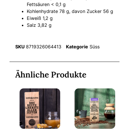
Fettsäuren < 0,1 g
Kohlenhydrate 78 g, davon Zucker 56 g
Eiweiß 1,2 g
Salz 3,82 g
SKU
8719326064413
Kategorie
Süss
Ähnliche Produkte