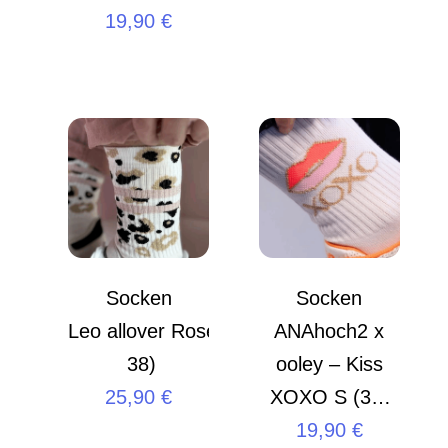
19,90
€
Socken
Socken
Leo allover Rose S (35 –
ANAhoch2 x
38)
ooley – Kiss
25,90
€
XOXO S (35-
19,90
38)
€