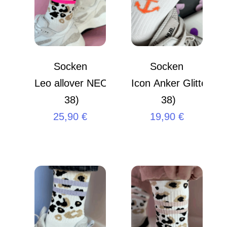
Socken
Socken
Leo allover NEON Pink S (35 –
Icon Anker Glitter S 
38)
38)
25,90
€
19,90
€